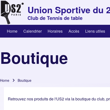
Skip to header
Skip to main navigation
Skip to main content
Skip to footer
Union Sportive du 
Club de Tennis de table
Home
Calendrier
Horaires
Accès
Liens utiles
Search
Navigation principale
Boutique
Close search
Home
Boutique
Breadcrumb
Retrouvez nos produits de l'US2 via la boutique du club, p