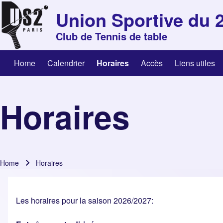
Skip to header
Skip to main navigation
Skip to main content
Skip to footer
Union Sportive du 
Club de Tennis de table
Home
Calendrier
Horaires
Accès
Liens utiles
Search
Navigation principale
Horaires
Close search
Home
Horaires
Breadcrumb
Les horaires pour la saison 2026/2027: