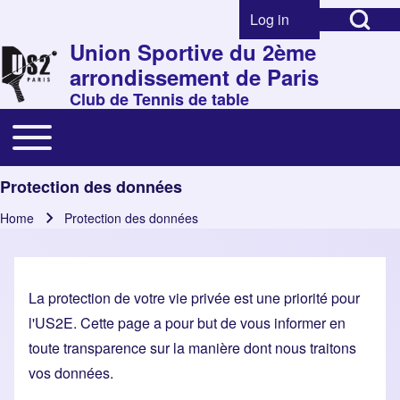
Open Search Bl
Skip to header
Skip to main navigation
Skip to main content
Skip to footer
Log in
Menu du compte de l'
Union Sportive du 2ème
arrondissement de Paris
Club de Tennis de table
Search
Toggle main menu
Navigation principale
Close search
Protection des données
Home
Protection des données
Breadcrumb
La protection de votre vie privée est une priorité pour
l'US2E. Cette page a pour but de vous informer en
toute transparence sur la manière dont nous traitons
vos données.